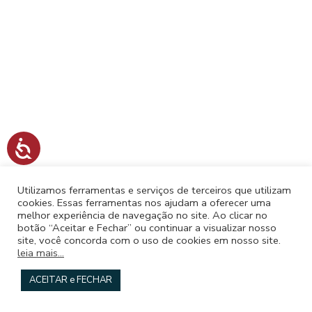
s
i
t
e
i
n
c
A
l
c
e
u
s
Utilizamos ferramentas e serviços de terceiros que utilizam
s
i
cookies. Essas ferramentas nos ajudam a oferecer uma
i
melhor experiência de navegação no site. Ao clicar no
u
b
botão “Aceitar e Fechar” ou continuar a visualizar nosso
i
site, você concorda com o uso de cookies em nosso site.
m
l
leia mais...
s
i
d
ACEITAR e FECHAR
i
a
d
s