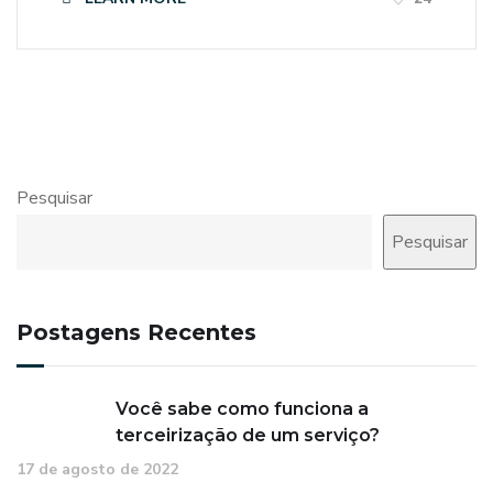
s
i
t
e
i
n
Pesquisar
c
Pesquisar
l
u
i
Postagens Recentes
u
m
Você sabe como funciona a
s
terceirização de um serviço?
i
17 de agosto de 2022
s