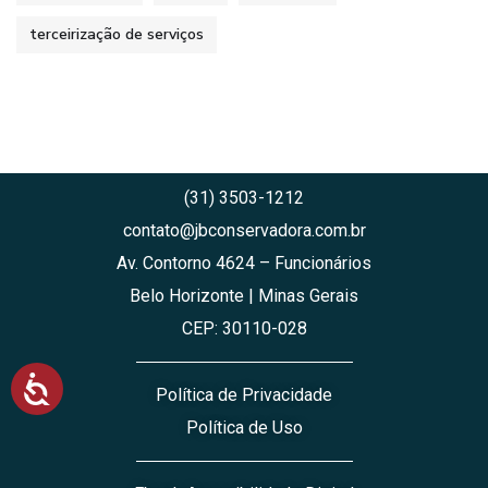
i
terceirização de serviços
d
a
d
e
.
(31) 3503-1212
contato@jbconservadora.com.br
Av. Contorno 4624 – Funcionários
Belo Horizonte | Minas Gerais
CEP: 30110-028
A
Política de Privacidade
c
e
Política de Uso
s
s
i