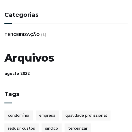
t
e
Categorias
m
a
TERCEIRIZAÇÃO
(1)
d
e
Arquivos
a
c
agosto 2022
e
s
Tags
s
i
b
condomínio
empresa
qualidade profissional
i
reduzir custos
síndico
terceirizar
l