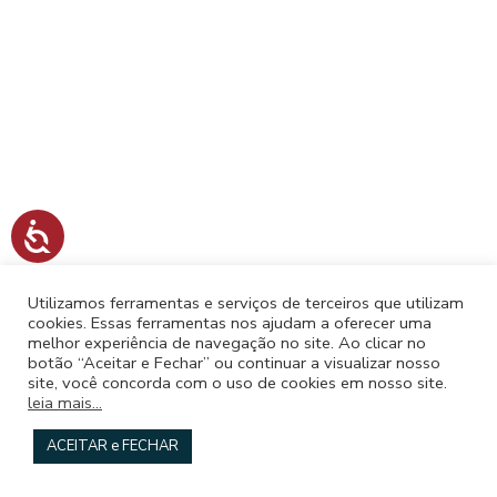
s
i
t
e
i
n
c
A
l
c
e
u
s
Utilizamos ferramentas e serviços de terceiros que utilizam
s
i
cookies. Essas ferramentas nos ajudam a oferecer uma
i
melhor experiência de navegação no site. Ao clicar no
u
b
botão “Aceitar e Fechar” ou continuar a visualizar nosso
i
site, você concorda com o uso de cookies em nosso site.
m
l
leia mais...
s
i
d
ACEITAR e FECHAR
i
a
d
s